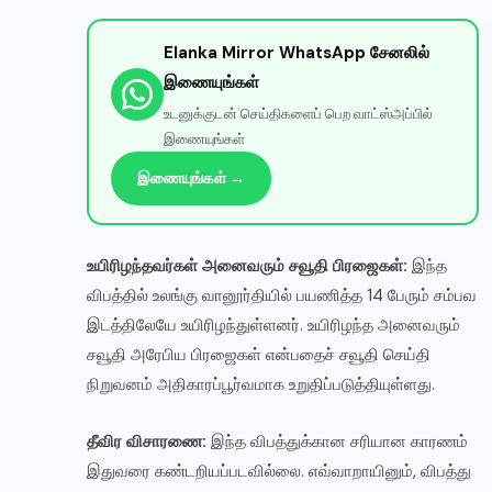
Elanka Mirror WhatsApp சேனலில்
இணையுங்கள்
உடனுக்குடன் செய்திகளைப் பெற வாட்ஸ்அப்பில்
இணையுங்கள்
✕
இணையுங்கள் →
உயிரிழந்தவர்கள் அனைவரும் சவூதி பிரஜைகள்:
இந்த
Elanka Mirror WhatsApp சேனல்
விபத்தில் உலங்கு வானூர்தியில் பயணித்த 14 பேரும் சம்பவ
உடனுக்குடன் செய்திகளைப் பெற எங்கள் WhatsApp
இடத்திலேயே உயிரிழந்துள்ளனர். உயிரிழந்த அனைவரும்
சேனலில் இணையுங்கள்!
சவூதி அரேபிய பிரஜைகள் என்பதைச் சவூதி செய்தி
நிறுவனம் அதிகாரப்பூர்வமாக உறுதிப்படுத்தியுள்ளது.
✅ இணையுங்கள் →
தீவிர விசாரணை:
இந்த விபத்துக்கான சரியான காரணம்
பிறகு பார்க்கிறேன்
இதுவரை கண்டறியப்படவில்லை. எவ்வாறாயினும், விபத்து