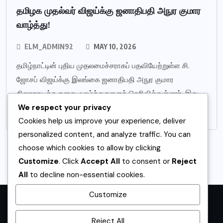
தமிழக முதல்வர் விஜய்க்கு ஜனாதிபதி அநுர குமார
வாழ்த்து!
ELM_ADMIN92
MAY 10, 2026
தமிழ்நாட்டின் புதிய முதலமைச்சராகப் பதவியேற்றுள்ள சி.
ஜோசப் விஜய்க்கு இலங்கை ஜனாதிபதி அநுர குமார
திஸாநாயக்க தனது வாழ்த்துகளைத் தெரிவித்துள்ளார். இது
குறித்து அவர் தனது உத்தியோகபூர்வ
We respect your privacy
Cookies help us improve your experience, deliver
personalized content, and analyze traffic. You can
choose which cookies to allow by clicking
Customize
. Click
Accept All
to consent or
Reject
All
to decline non-essential cookies.
Customize
முகப்பு
உள்ளூர்
உலகம்
விளையாட்டு
வணிகம்
கல்வி
சினிமா
Reject All