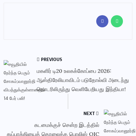
PREVIOUS
மகளிர் டி20 உலகக்கோப்பை 2026:
ஆஸ்திரேலியாவிடம் படுதோல்வி அடைந்து
தொடரிலிருந்து வெளியேறியது இந்தியா!
NEXT
கடமைக்குச் சென்ற இடத்தில்
துப்பாக்கியைத் தொலைத்த பொலிஸ் OIC