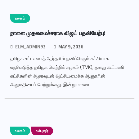
உலகம்
நாளை முதலமைச்சராக விஜய் பதவியேற்பு!
ELM_ADMIN92
MAY 9, 2026
தமிழக சட்டசபைத் தேர்தலில் தனிப்பெரும் கட்சியாக
உருவெடுத்த தமிழக வெற்றிக் கழகம் (TVK), தனது கூட்டணி
கட்சிகளின் ஆதரவுடன் ஆட்சியமைக்க ஆளுநரின்
அனுமதியைப் பெற்றுள்ளது. இன்று மாலை
உலகம்
உள்ளூர்