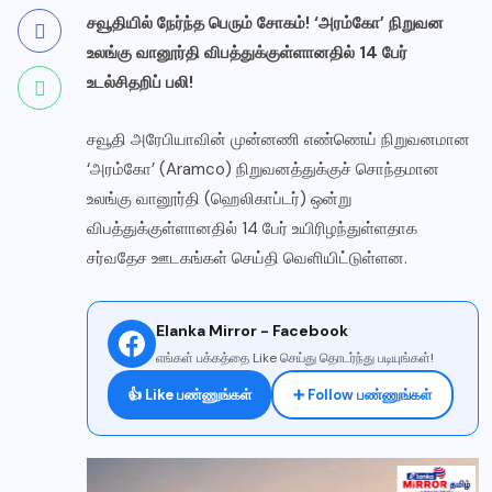
சவூதியில் நேர்ந்த பெரும் சோகம்! ‘அரம்கோ’ நிறுவன
உலங்கு வானூர்தி விபத்துக்குள்ளானதில் 14 பேர்
உடல்சிதறிப் பலி!
சவூதி அரேபியாவின் முன்னணி எண்ணெய் நிறுவனமான
‘அரம்கோ’ (Aramco) நிறுவனத்துக்குச் சொந்தமான
உலங்கு வானூர்தி (ஹெலிகாப்டர்) ஒன்று
விபத்துக்குள்ளானதில் 14 பேர் உயிரிழந்துள்ளதாக
சர்வதேச ஊடகங்கள் செய்தி வெளியிட்டுள்ளன.
Elanka Mirror - Facebook
எங்கள் பக்கத்தை Like செய்து தொடர்ந்து படியுங்கள்!
👍 Like பண்ணுங்கள்
➕ Follow பண்ணுங்கள்