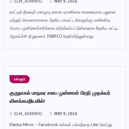
ELM_ADMIN92
MAY 9, 2026
நாட்டில் நிலவும் மழையுடனான வானிலை காரணமாக பதுளை
மற்றும் மொனராகலை ஆகிய மாவட்டங்களுக்கு மண்சரிவு
அபாய முன்னெச்சரிக்கை விடுக்கப்பட்டுள்ளதாக தேசிய கட்டிட
ஆராய்ச்சி நிறுவனம் (NBRO) தெரிவித்துள்ளது.
உள்ளூர்
குருநாகல் மாநகர சபை முன்னாள் பிரதி முதல்வர்
விளக்கமறியலில்!
ELM_ADMIN92
MAY 9, 2026
Elanka Mirror - Facebook எங்கள் பக்கத்தை Like செய்து