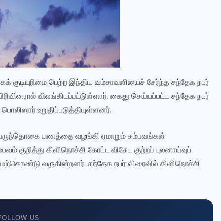
Elanka Mirror WhatsApp சேனல்
உடனுக்குடன் செய்திகளைப் பெற எங்கள் WhatsApp சேனலில்
இணையுங்கள்!
✅ இணையுங்கள் →
் குடியுரிமை பெற்ற இந்திய வம்சாவளியைச் சேர்ந்த சந்தேக நபர்
பிறகு பார்க்கிறேன்
ிரிவினரால் விலங்கிடப்பட்டுள்ளார். கைது செய்யப்பட்ட சந்தேக நபர்
பொலிஸார் உறுதிப்படுத்தியுள்ளனர்.
 பெருந்தொகை பணத்தை வழங்கி ஏமாறும் சம்பவங்கள்
ம் குறித்து கிளிநொச்சி கோட்ட விசேட குற்றப் புலனாய்வுப்
ேற்கொண்டு வருகின்றனர். சந்தேக நபர் விரைவில் கிளிநொச்சி
FOLLOW US