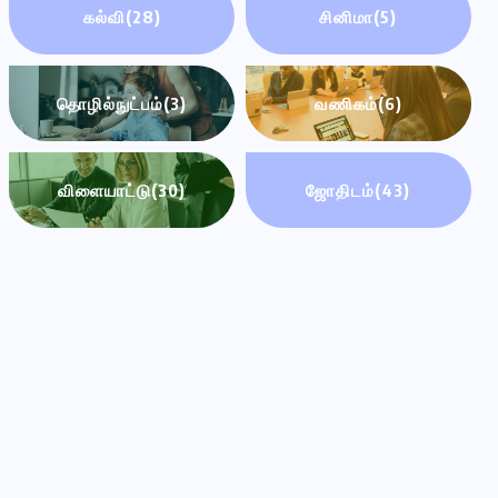
கல்வி
(28)
சினிமா
(5)
தொழில்நுட்பம்
(3)
வணிகம்
(6)
விளையாட்டு
(30)
ஜோதிடம்
(43)