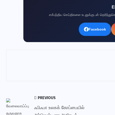
E
சமீபத்திய செய்திகளை உடனுக்குடன் தெரிந்த
Facebook
PREVIOUS
ஃபிஃபா உலகக் கோப்பையில்