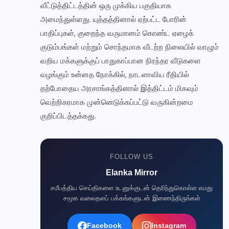
வீட்டுத்திட்டத்தின் ஒரு முக்கிய பகுதியாக
அமைந்துள்ளது. யுத்தத்தினால் ஏற்பட்ட போரின்
பாதிப்புகள், குறைந்த வருமானம் கொண்ட ஏழைக்
Elanka Mirror WhatsApp சேனல்
குடும்பங்கள் மற்றும் சொந்தமாக வீடற்ற நிலையில் வாழும்
உடனுக்குடன் செய்திகளைப் பெற எங்கள் WhatsApp
வறிய மக்களுக்குப் பாதுகாப்பான நிரந்தர வீடுகளை
சேனலில் இணையுங்கள்!
வழங்கும் உன்னத நோக்கில், நாடளாவிய ரீதியில்
தற்போதைய அரசாங்கத்தினால் இத்திட்டம் மிகவும்
வெற்றிகரமாக முன்னெடுக்கப்பட்டு வருகின்றமை
✅ இணையுங்கள் →
குறிப்பிடத்தக்கது.
பிறகு பார்க்கிறேன்
FOLLOW US
Elanka Mirror
சமீபத்திய செய்திகளை உடனுக்குடன் தெரிந்துகொள்ள எமது
சமூக வலைதளப் பக்கங்களுடன் இணைந்திருங்கள்
Facebook
Instagram