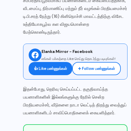
சம்பிரதாயபூர்வமாகப் பயனாளிகளிடம் கையளிப்பதற்காக,
வீடமைப்பு, நிர்மாணிப்பு மற்றும் நீர் வழங்கல் பிரதியமைச்சர்
டி.பி.சரத் நேற்று (16) கிளிநொச்சி மாவட்டத்திற்கு விசேட
உத்தியோகபூர்வ கள விஜயமொன்றை
மேற்கொண்டிருந்தார்.
Elanka Mirror - Facebook
எங்கள் பக்கத்தை Like செய்து தொடர்ந்து படியுங்கள்!
👍 Like பண்ணுங்கள்
➕ Follow பண்ணுங்கள்
இதன்போது, தெரிவு செய்யப்பட்ட தகுதிவாய்ந்த
பயனாளிகளின் இல்லங்களுக்கு நேரில் சென்ற
பிரதியமைச்சர், வீடுகளை நாடா வெட்டித் திறந்து வைத்துப்
பயனாளிகளிடம் சாவிப்பொதிகளைக் கையளித்தார்.