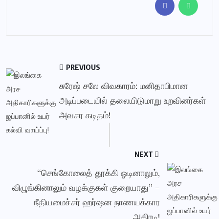
PREVIOUS
சுரேஷ் சலே விவகாரம்: மனிதாபிமான
அடிப்படையில் தலையிடுமாறு உறவினர்கள்
அவசர கடிதம்!
NEXT
“செங்கோலைத் தூக்கி ஓடினாலும்,
விழுங்கினாலும் வழக்குகள் குறையாது” –
நீதியமைச்சர் ஹர்ஷன நாணயக்கார
அதிரடி!