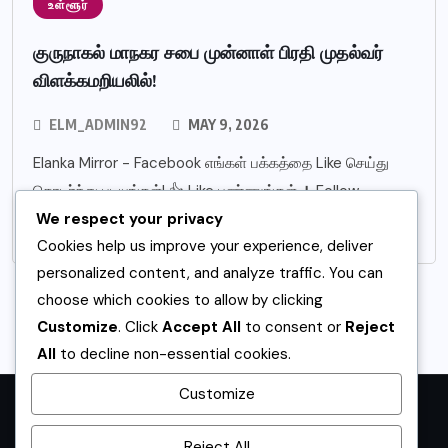
உள்ளூர்
குருநாகல் மாநகர சபை முன்னாள் பிரதி முதல்வர்
விளக்கமறியலில்!
ELM_ADMIN92
MAY 9, 2026
Elanka Mirror - Facebook எங்கள் பக்கத்தை Like செய்து
தொடர்ந்து படியுங்கள்! 👍 Like பண்ணுங்கள் ➕ Follow
We respect your privacy
பண்ணுங்கள் 30 இலட்சம் ரூபாய் இலஞ்சப்
Cookies help us improve your experience, deliver
personalized content, and analyze traffic. You can
choose which cookies to allow by clicking
Customize
. Click
Accept All
to consent or
Reject
All
to decline non-essential cookies.
Customize
முகப்பு
உள்ளூர்
உலகம்
விளையாட்டு
வணிகம்
கல்வி
சினிமா
Reject All