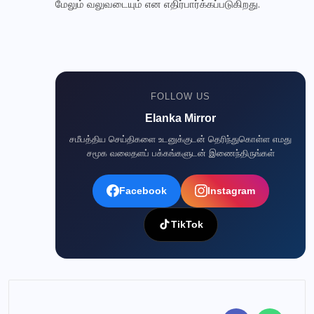
மேலும் வலுவடையும் என எதிர்பார்க்கப்படுகிறது.
Elanka Mirror WhatsApp சேனல்
உடனுக்குடன் செய்திகளைப் பெற எங்கள் WhatsApp
சேனலில் இணையுங்கள்!
FOLLOW US
✅ இணையுங்கள் →
Elanka Mirror
பிறகு பார்க்கிறேன்
சமீபத்திய செய்திகளை உடனுக்குடன் தெரிந்துகொள்ள எமது
சமூக வலைதளப் பக்கங்களுடன் இணைந்திருங்கள்
Facebook
Instagram
TikTok