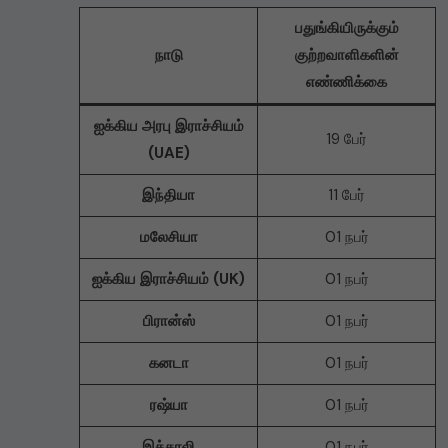
பதுங்கியிருக்கும்
நாடு
குற்றவாளிகளின்
எண்ணிக்கை
ஐக்கிய அரபு இராச்சியம்
19 பேர்
(UAE)
இந்தியா
11 பேர்
மலேசியா
01 நபர்
ஐக்கிய இராச்சியம் (UK)
01 நபர்
பிரான்ஸ்
01 நபர்
கனடா
01 நபர்
ரஷ்யா
01 நபர்
இத்தாலி
01 நபர்