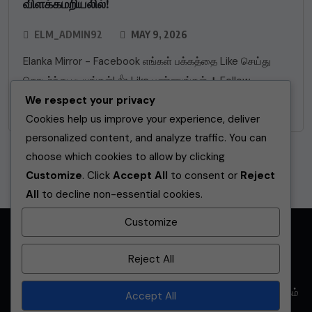
விளக்கமறியலில்!
ELM_ADMIN92
MAY 9, 2026
Elanka Mirror - Facebook எங்கள் பக்கத்தை Like செய்து
தொடர்ந்து படியுங்கள்! 👍 Like பண்ணுங்கள் ➕ Follow
We respect your privacy
பண்ணுங்கள் 30 இலட்சம் ரூபாய் இலஞ்சப்
Cookies help us improve your experience, deliver
personalized content, and analyze traffic. You can
choose which cookies to allow by clicking
Customize
. Click
Accept All
to consent or
Reject
All
to decline non-essential cookies.
Customize
முகப்பு
உள்ளூர்
உலகம்
விளையாட்டு
வணிகம்
கல்வி
சினிமா
Reject All
மேலும்
தொழில்நுட்பம்
ஜோதிடம்
ஆரோக்கியம்
ஆன்மிகம்
Accept All