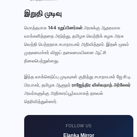
✅ இணையுங்கள் →
இறுதி முடிவு
பிறகு பார்க்கிறேன்
மொத்தமாக
144 உறுப்பினர்கள்
அரசுக்கு ஆதரவாக
வாக்களித்ததை அடுத்து, தமிழக வெற்றிக் கழக அரசு
வெற்றி பெற்றதாக சபாநாயகர் அறிவித்தார். இதன் மூலம்
முதலமைச்சர் விஜய் தலைமையிலான ஆட்சி
நிலைபெற்றுள்ளது.
இந்த வாக்கெடுப்பு முடிவுகள் குறித்து சபாநாயகர் ஜே.சி.டி.
பிரபாகர், தமிழக ஆளுநர்
ராஜேந்திர விஸ்வநாத் அர்லேகர்
அவர்களுக்கு அதிகாரப்பூர்வமாகத் தகவல்
தெரிவித்துள்ளார்.
FOLLOW US
Elanka Mirror