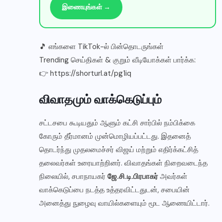
இணையுங்கள் →
🎵 எங்களை TikTok-ல் பின்தொடருங்கள்
Trending செய்திகள் & குறும் வீடியோக்கள் பார்க்க:
👉 https://shorturl.at/pg1iq
விவாதமும் வாக்கெடுப்பும்
சட்டசபை கூடியதும் ஆளும் கட்சி சார்பில் நம்பிக்கை
கோரும் தீர்மானம் முன்மொழியப்பட்டது. இதனைத்
தொடர்ந்து முதலமைச்சர் விஜய் மற்றும் எதிர்க்கட்சித்
தலைவர்கள் உரையாற்றினர். விவாதங்கள் நிறைவடைந்த
நிலையில், சபாநாயகர்
ஜே.சி.டி.பிரபாகர்
அவர்கள்
வாக்கெடுப்பை நடத்த உத்தரவிட்டதுடன், சபையின்
அனைத்து நுழைவு வாயில்களையும் மூட ஆணையிட்டார்.