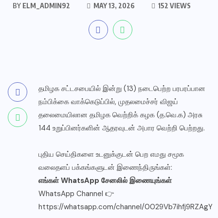
BY
ELM_ADMIN92
MAY 13, 2026
152 VIEWS
தமிழக சட்டசபையில் இன்று (13) நடைபெற்ற பரபரப்பான
நம்பிக்கை வாக்கெடுப்பில், முதலமைச்சர் விஜய்
தலைமையிலான தமிழக வெற்றிக் கழக (த.வெ.க) அரசு
144 உறுப்பினர்களின் ஆதரவுடன் அபார வெற்றி பெற்றது.
புதிய செய்திகளை உடனுக்குடன் பெற எமது சமூக
வலைதளப் பக்கங்களுடன் இணைந்திருங்கள்:
எங்கள் WhatsApp சேனலில் இணையுங்கள்
WhatsApp Channel 👉
https://whatsapp.com/channel/0029Vb7ihfj9RZAgYc