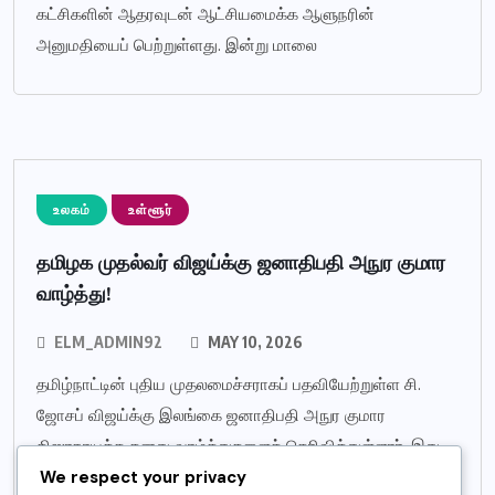
கட்சிகளின் ஆதரவுடன் ஆட்சியமைக்க ஆளுநரின்
அனுமதியைப் பெற்றுள்ளது. இன்று மாலை
உலகம்
உள்ளூர்
தமிழக முதல்வர் விஜய்க்கு ஜனாதிபதி அநுர குமார
வாழ்த்து!
ELM_ADMIN92
MAY 10, 2026
தமிழ்நாட்டின் புதிய முதலமைச்சராகப் பதவியேற்றுள்ள சி.
ஜோசப் விஜய்க்கு இலங்கை ஜனாதிபதி அநுர குமார
திஸாநாயக்க தனது வாழ்த்துகளைத் தெரிவித்துள்ளார். இது
We respect your privacy
குறித்து அவர் தனது உத்தியோகபூர்வ