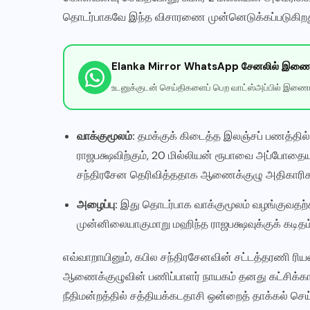
தொடர்பாகவே இந்த விசாரணை முன்னெடுக்கப்படுகிறத
Elanka Mirror WhatsApp சேனலில் இணைய
உடனுக்குடன் செய்திகளைப் பெற வாட்ஸ்அப்பில் இணைய
வாக்குமூலம்:
தமக்குக் கிடைத்த இலஞ்சப் பணத்தி
ராஜபக்ஷவிற்கும், 20 மில்லியன் ரூபாவை அப்போதை
சந்திரசேன தெரிவித்ததாக ஆணைக்குழு அதிகாரிகள் நீ
அழைப்பு:
இது தொடர்பாக வாக்குமூலம் வழங்குவதற்க
முன்னிலையாகுமாறு மஹிந்த ராஜபக்ஷவுக்குக் கடிதம் 
எவ்வாறாயினும், கபில சந்திரசேனவின் சட்டத்தரணி ரி
ஆணைக்குழுவின் பணிப்பாளர் நாயகம் தனது கட்சிக்கா
நீதிமன்றத்தில் சத்தியக்கடதாசி ஒன்றைத் தாக்கல் செய