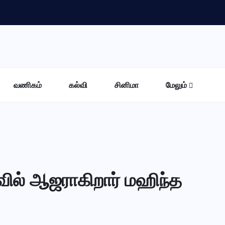
வணிகம்
கல்வி
சினிமா
மேலும்
ல் ஆஜராகிறார் மஹிந்த