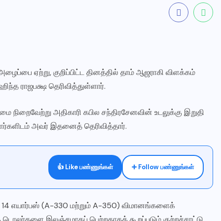
்பை ஏற்று, குறிப்பிட்ட தினத்தில் தாம் ஆஜராகி விளக்கம்
ந்த ராஜபக்ஷ தெரிவித்துள்ளார்.
மை நிறைவேற்று அதிகாரி கபில சந்திரசேனவின் உடலுக்கு இறுதி
்களிடம் அவர் இதனைத் தெரிவித்தார்.
👍 Like பண்ணுங்கள்
➕ Follow பண்ணுங்கள்
 14 எயார்பஸ் (A-330 மற்றும் A-350) விமானங்களைக்
 டொலர்களை இலஞ்சமாகப் பெற்றதாகக் கூறப்படும் குற்றச்சாட்டு