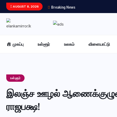
AUGUST 8, 2026
Breaking News
முகப்பு
உள்ளூர்
உலகம்
விளையாட்டு
உள்ளூர்
இலஞ்ச ஊழல் ஆணைக்குழுவி
ராஜபக்ஷ!