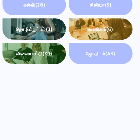
கல்வி
(28)
சினிமா
(5)
தொழில்நுட்பம்
(3)
வணிகம்
(6)
விளையாட்டு
(30)
ஜோதிடம்
(43)