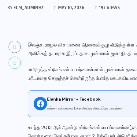
BY
ELM_ADMIN92
MAY 10, 2026
192 VIEWS
இலஞ்ச, ஊழல் விசாரணை ஆணைக்குழு விடுத்துள்ள அழைப
அளிக்கத் தயாராக இருப்பதாக முன்னாள் ஜனாதிபதி மஹி
உயிரிழந்த ஸ்ரீலங்கன் எயார்லைன்ஸின் முன்னாள் தலை
மரியாதை செலுத்தச் சென்றிருந்த போதே ஊடகவியலாளர
Elanka Mirror - Facebook
எங்கள் பக்கத்தை Like செய்து தொடர்ந்து படியுங்கள்!
கடந்த 2013 ஆம் ஆண்டு ஸ்ரீலங்கன் எயார்லைன்ஸிற்கு
கொள்வனவு செய்தபோது, சுமார் 2 மில்லியன் அமெரிக்க